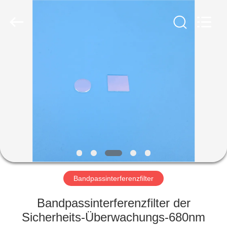
Wuhan
Siwer
Optics
Co.,Ltd.
All
Rights
Reserved.
HAUS
PRODUKTE
ÜBER
UNS
FABRIK-
AUSFLUG
Bandpassinterferenzfilter
Bandpassinterferenzfilter der
QUALITÄTSKONTROLLE
Sicherheits-Überwachungs-680nm