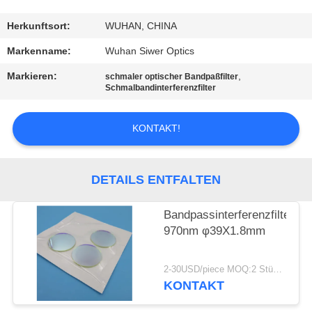
TRETEN
Herkunftsort:
WUHAN, CHINA
SIE
Markenname:
Wuhan Siwer Optics
MIT
Markieren:
,
schmaler optischer Bandpaßfilter
Schmalbandinterferenzfilter
UNS
IN
KONTAKT!
VERBINDUNG
DETAILS ENTFALTEN
FORDERN
SIE
Bandpassinterferenzfilter
EIN
970nm φ39X1.8mm
ZITAT
2-30USD/piece MOQ:2 Stücke
KONTAKT
SITEMAP