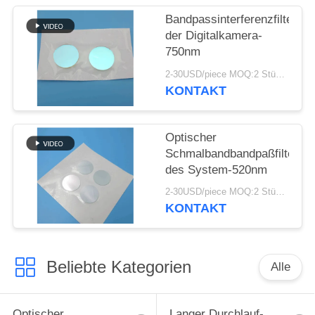
Bandpassinterferenzfilter
PRIVACY
der Digitalkamera-
POLICY
750nm
2-30USD/piece MOQ:2 Stücke
KONTAKT
Optischer
Schmalbandbandpaßfilter
des System-520nm
2-30USD/piece MOQ:2 Stücke
KONTAKT
Beliebte Kategorien
Alle
Optischer
Langer Durchlauf-