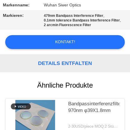
Markenname:
Wuhan Siwer Optics
TRETEN
Markieren:
,
479nm Bandpass Interference Filter
SIE
,
0.1mm tolerance Bandpass Interference Filter
2 arcmin Fluorescence Filter
MIT
UNS
KONTAKT!
IN
VERBINDUNG
DETAILS ENTFALTEN
FORDERN
Ähnliche Produkte
SIE
EIN
Bandpassinterferenzfilter
ZITAT
970nm φ39X1.8mm
SITEMAP
2-30USD/piece MOQ:2 Stücke