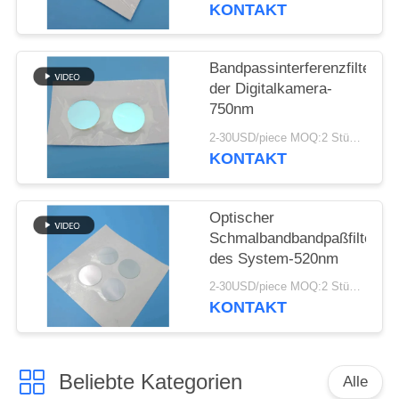
KONTAKT
PRIVACY
POLICY
Bandpassinterferenzfilter
der Digitalkamera-
750nm
2-30USD/piece MOQ:2 Stücke
KONTAKT
Optischer
Schmalbandbandpaßfilter
des System-520nm
2-30USD/piece MOQ:2 Stücke
KONTAKT
Beliebte Kategorien
Alle