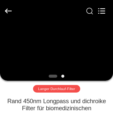
Fournisseur.
Copyright
©
2019
-
2020
interference-
filter.com.
HAUS
All
Rights
Reserved.
PRODUKTE
ÜBER
UNS
FABRIK-
AUSFLUG
Langer Durchlauf-Filter
Rand 450nm Longpass und dichroike
QUALITÄTSKONTROLLE
Filter für biomedizinischen