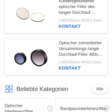
Kundengebundener
optischer Filter des
langen Durchlauf-
880nm mit hohem
1-99USD/piece MOQ:5 Stück
Getriebe
KONTAKT
Optischer zementierter
Versammlungs-langer
Durchlauf-Filter 480nm
mit hohem Durchsatz
1-99USD/piece MOQ:5 Stück
KONTAKT
Beliebte Kategorien
Alle
Optischer
Bandpassinterferenzfilter
Interferenzfilter