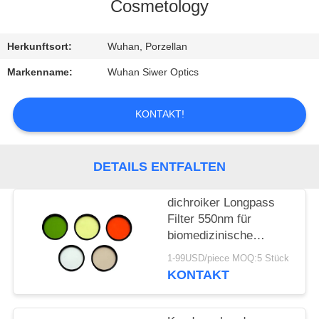
Cosmetology
TRETEN
SIE
Herkunftsort:
Wuhan, Porzellan
MIT
Markenname:
Wuhan Siwer Optics
UNS
KONTAKT!
IN
VERBINDUNG
DETAILS ENTFALTEN
FORDERN
dichroiker Longpass
SIE
Filter 550nm für
EIN
biomedizinische
Cosmetology-/Fingerabdruc
ZITAT
1-99USD/piece MOQ:5 Stück
Identifizierung
KONTAKT